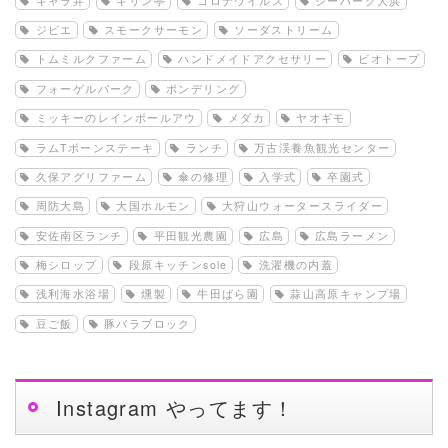
キャラ弁
キリン亭
コロナウイルス
シーパーク大浜
ジビエ
スモークサーモン
ソーダストリーム
トムミルクファーム
ハンドメイドアクセサリー
ビオトープ
フォーゲルパーク
ポンデリング
ミッキーのレインボールアウ
メダカ
ヤオギモ
ラムTボーンステーキ
ランチ
万古渓養魚観光センター
久保アグリファーム
傘の修理
入学式
卒園式
周防大島
大国ホルモン
大狩山ウォータースライダー
安佐南区ランチ
平田観光農園
広島
広島ラーメン
梅シロップ
段原キッチンsole
洗濯機の内蓋
浅利海水浴場
燻製
牛田ばら園
蒜山高原キャンプ場
豆ご飯
豚バラブロック
Instagram やってます！