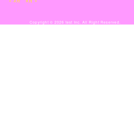
« 3月
5月 »
Copyright ©
2026 test Inc. All Right Reserved.