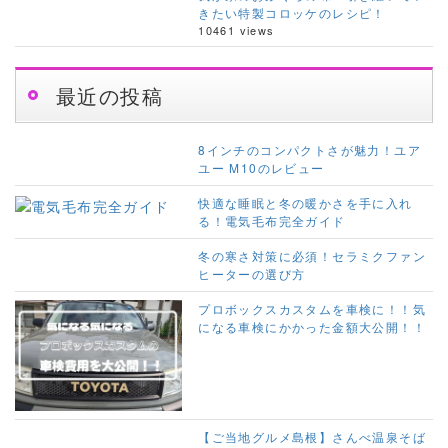
きたい特製コロッケのレシピ！
10461 views
最近の投稿
8インチのコンパクトさが魅力！ユア
ユー M10のレビュー
快適な睡眠と冬の暖かさを手に入れ
る！電気毛布完全ガイド
冬の寒さ対策に必須！セラミクファン
ヒーターの選び方
プロボックスカスタムを車検に！！気
になる車検にかかった金額大公開！！
【ご当地グルメ島根】さんべ温泉そば