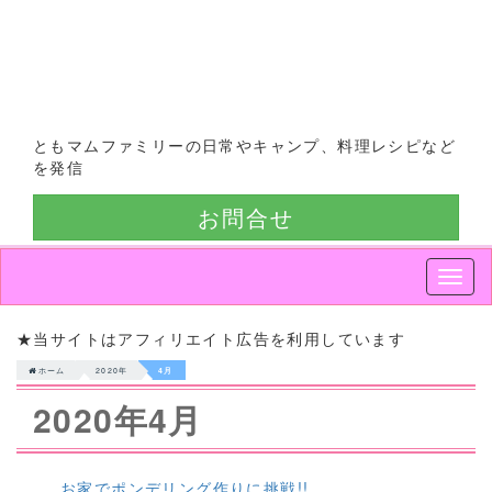
ともマムファミリーの日常やキャンプ、料理レシピなど
を発信
お問合せ
Smap
Nav
★当サイトはアフィリエイト広告を利用しています
ホーム
2020年
4月
2020年4月
お家でポンデリング作りに挑戦!!