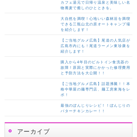
カフェ湯元で日帰り温泉と美味しい名
物蕎麦で癒しのひとときを。
大自然を満喫！心地いい森林浴を満喫
できる三瓶山北の原オートキャンプ場
を紹介します！
【ご当地グルメ広島】尾道の人気店が
広島市内にも！尾道ラーメン東珍康を
紹介します！
購入から4年目のビルトイン食洗器の
故障！原因と実際にかかった修理費用
と予防方法を大公開！！
【ご当地グルメ広島】話題沸騰！！本
格中華屋の麺専門店、麺工房東海をレ
ポ！
最強のぼんじりレシピ！！ぼんじりの
バターチキンカレー！！
アーカイブ