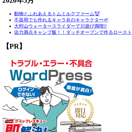
2020年5月
動物とふれあえるトムミルクファーム🐮
不器用でも作れるキャラ弁のキャラクター🌱
大狩山ウォータースライダーで川遊び満喫!!
迫力満点キャンプ飯！！ダッチオーブンで作るロースト
【PR】