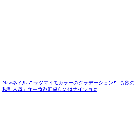
Newネイル💅 サツマイモカラーのグラデーション🍠 食欲の
秋到来😋←年中食欲旺盛なのはナイショ #