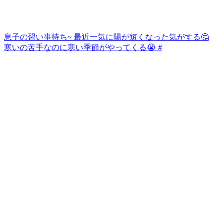
息子の習い事待ち~ 最近一気に陽が短くなった気がする🤔
寒いの苦手なのに寒い季節がやってくる😭 #