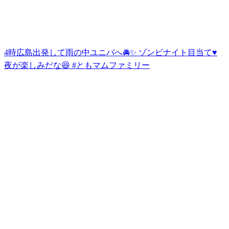
4時広島出発して雨の中ユニバへ🚘✨ ゾンビナイト目当て♥️
夜が楽しみだな😆 #ともマムファミリー