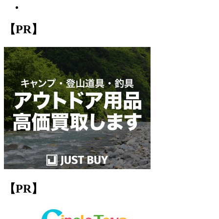
【PR】
【PR】