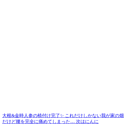
大根&金時人参の植付け完了✨ これだけしかない我が家の畑
だけど腰を完全に痛めてしまった… 次はにんに