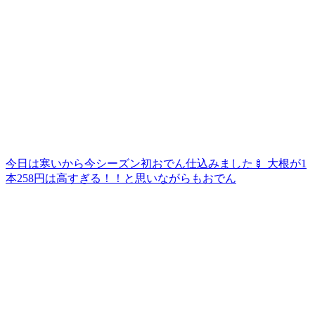
今日は寒いから今シーズン初おでん仕込みました🍢 大根が1
本258円は高すぎる！！と思いながらもおでん