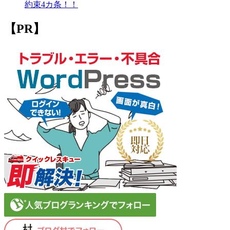
約束4カ条！！
【PR】