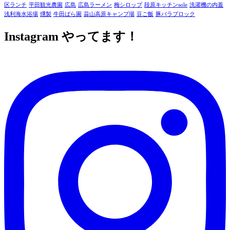
区ランチ
平田観光農園
広島
広島ラーメン
梅シロップ
段原キッチンsole
洗濯機の内蓋
浅利海水浴場
燻製
牛田ばら園
蒜山高原キャンプ場
豆ご飯
豚バラブロック
Instagram やってます！