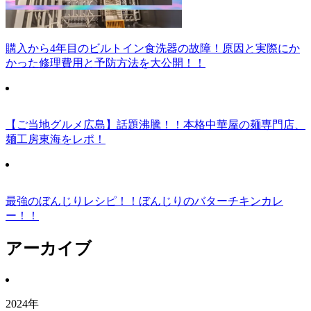
購入から4年目のビルトイン食洗器の故障！原因と実際にか
かった修理費用と予防方法を大公開！！
【ご当地グルメ広島】話題沸騰！！本格中華屋の麺専門店、
麺工房東海をレポ！
最強のぼんじりレシピ！！ぼんじりのバターチキンカレ
ー！！
アーカイブ
2024年