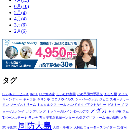
7月(15)
6月(10)
5月(4)
4月(4)
3月(6)
2月(6)
タグ
Googleアドセンス
IKEA
いか鮮本家
しいたけ農園
とめ手羽の手羽先
まるた屋
アイス
キャンディー
キャラ弁
キリン亭
コロナウイルス
シーパーク大浜
ジビエ
スモークサー
モン
ソーダストリーム
トムミルクファーム
ハンドメイドアクセサリー
ビオトープ
フ
メダカ
ォーゲルパーク
ポンデリング
ミッキーのレインボールアウ
ヤオギモ
ラム
Tボーンステーキ
ランチ
万古渓養魚観光センター
久保アグリファーム
傘の修理
入学
周防大島
式
卒園式
大国ホルモン
大狩山ウォータースライダー
安佐南