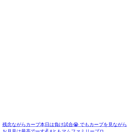
残念ながらカープ本日は負け試合😭 でもカープを見ながら
お月見は最高でーす✌ #ともマムファミリーブロ