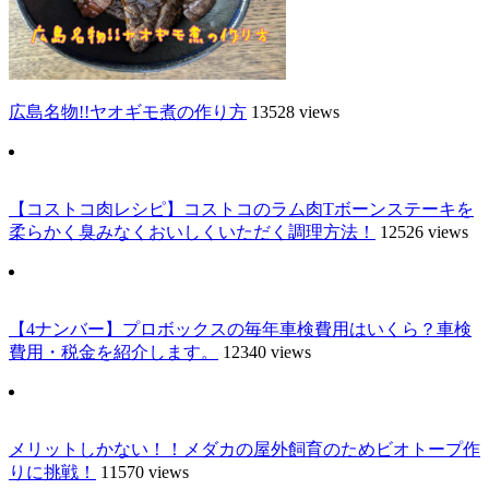
広島名物!!ヤオギモ煮の作り方
13528 views
【コストコ肉レシピ】コストコのラム肉Tボーンステーキを
柔らかく臭みなくおいしくいただく調理方法！
12526 views
【4ナンバー】プロボックスの毎年車検費用はいくら？車検
費用・税金を紹介します。
12340 views
メリットしかない！！メダカの屋外飼育のためビオトープ作
りに挑戦！
11570 views