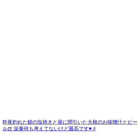
昨夜釣れた鯖の塩焼きと昼に間引いた大根のお味噌汁とビー
ル🍺 栄養何も考えてないけど最高です♥️ #