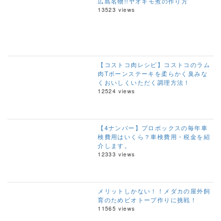
広島名物!!ヤオギモ煮の作り方
13523 views
【コストコ肉レシピ】コストコのラム
肉Tボーンステーキを柔らかく臭みな
くおいしくいただく調理方法！
12524 views
【4ナンバー】プロボックスの毎年車
検費用はいくら？車検費用・税金を紹
介します。
12333 views
メリットしかない！！メダカの屋外飼
育のためビオトープ作りに挑戦！
11565 views