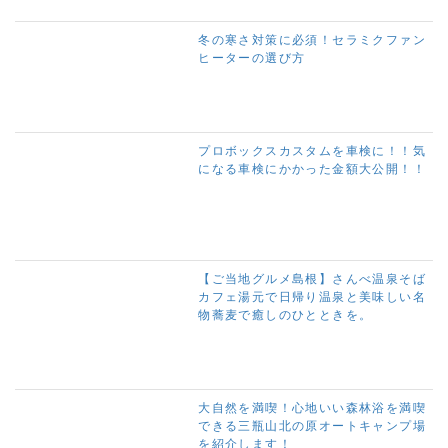
冬の寒さ対策に必須！セラミクファン
ヒーターの選び方
プロボックスカスタムを車検に！！気
になる車検にかかった金額大公開！！
【ご当地グルメ島根】さんべ温泉そば
カフェ湯元で日帰り温泉と美味しい名
物蕎麦で癒しのひとときを。
大自然を満喫！心地いい森林浴を満喫
できる三瓶山北の原オートキャンプ場
を紹介します！