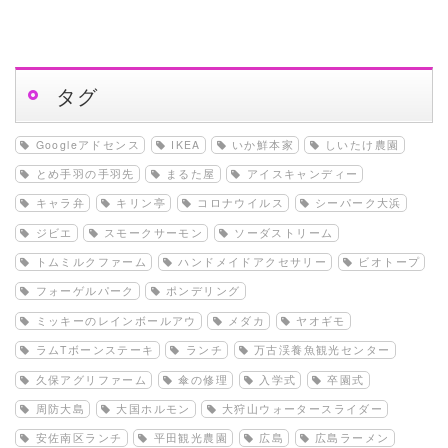
タグ
Googleアドセンス
IKEA
いか鮮本家
しいたけ農園
とめ手羽の手羽先
まるた屋
アイスキャンディー
キャラ弁
キリン亭
コロナウイルス
シーパーク大浜
ジビエ
スモークサーモン
ソーダストリーム
トムミルクファーム
ハンドメイドアクセサリー
ビオトープ
フォーゲルパーク
ポンデリング
ミッキーのレインボールアウ
メダカ
ヤオギモ
ラムTボーンステーキ
ランチ
万古渓養魚観光センター
久保アグリファーム
傘の修理
入学式
卒園式
周防大島
大国ホルモン
大狩山ウォータースライダー
安佐南区ランチ
平田観光農園
広島
広島ラーメン