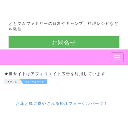
ともマムファミリーの日常やキャンプ、料理レシピなど
を発信
お問合せ
Smap
Nav
★当サイトはアフィリエイト広告を利用しています
ホーム
フォーゲルパーク
お花と鳥に癒やされる松江フォーゲルパーク！