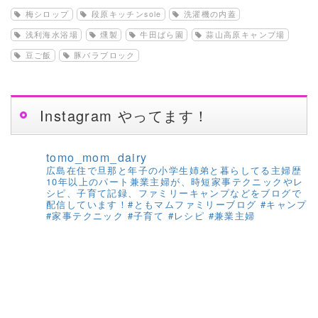
梅シロップ
段原キッチンsole
洗濯機の内蓋
浅利海水浴場
燻製
牛田ばら園
蒜山高原キャンプ場
豆ご飯
豚バラブロック
Instagram やってます！
tomo_mom_dairy
広島在住で旦那と年子の小学生姉弟と暮らしてる主婦歴
10年以上のパート兼業主婦が、時短家事テクニックやレ
シピ、子育て記録、ファミリーキャンプなどをブログで
配信しています！#ともマムファミリーブログ #キャンプ
#家事テクニック #子育て #レシピ #兼業主婦