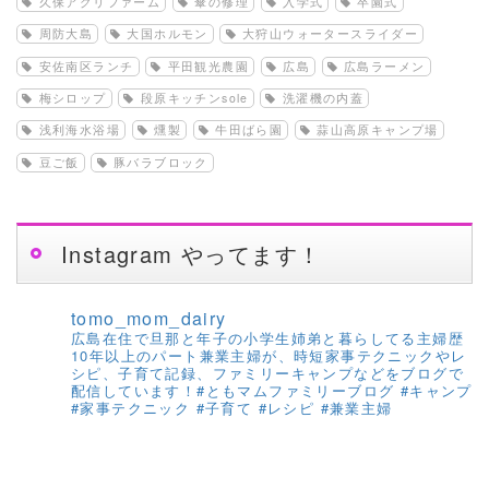
久保アグリファーム
傘の修理
入学式
卒園式
周防大島
大国ホルモン
大狩山ウォータースライダー
安佐南区ランチ
平田観光農園
広島
広島ラーメン
梅シロップ
段原キッチンsole
洗濯機の内蓋
浅利海水浴場
燻製
牛田ばら園
蒜山高原キャンプ場
豆ご飯
豚バラブロック
Instagram やってます！
tomo_mom_dairy
広島在住で旦那と年子の小学生姉弟と暮らしてる主婦歴
10年以上のパート兼業主婦が、時短家事テクニックやレ
シピ、子育て記録、ファミリーキャンプなどをブログで
配信しています！#ともマムファミリーブログ #キャンプ
#家事テクニック #子育て #レシピ #兼業主婦