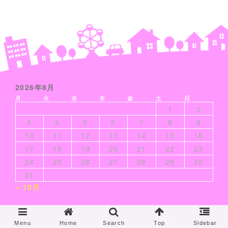
2026年8月
月
火
水
木
金
土
日
1
2
3
4
5
6
7
8
9
10
11
12
13
14
15
16
17
18
19
20
21
22
23
24
25
26
27
28
29
30
31
« 10月
Copyright ©
2026 test Inc. All Right Reserved.
Menu
Home
Search
Top
Sidebar