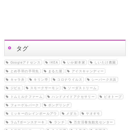
タグ
Googleアドセンス
IKEA
いか鮮本家
しいたけ農園
とめ手羽の手羽先
まるた屋
アイスキャンディー
キャラ弁
キリン亭
コロナウイルス
シーパーク大浜
ジビエ
スモークサーモン
ソーダストリーム
トムミルクファーム
ハンドメイドアクセサリー
ビオトープ
フォーゲルパーク
ポンデリング
ミッキーのレインボールアウ
メダカ
ヤオギモ
ラムTボーンステーキ
ランチ
万古渓養魚観光センター