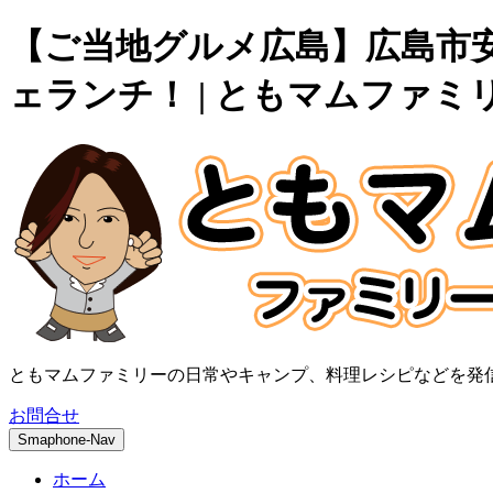
【ご当地グルメ広島】広島市
ェランチ！ | ともマムファミ
ともマムファミリーの日常やキャンプ、料理レシピなどを発
お問合せ
Smaphone-Nav
ホーム