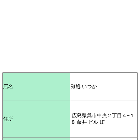
店名
麺処 いつか
広島県呉市中央２丁目４−１
住所
８ 藤井 ビル 1F