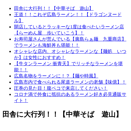
田舎に大行列！！【中華そば 遊山】
王道！！これぞ広島ラーメン！！【ドラゴンヌード
ル】
開店しているとラッキーな1度は食べたいラーメン店
【らーめん屋 歩いていこう】！
お寿司屋さんが営んでいる【廣島らぁ麺 九重商店】
でラーメンも海鮮丼も堪能！！
オシャレな店内、オシャレなラーメンな【麺処 いつ
か】は女性におすすめ！
【牛タンラーメン 衝青天】でリッチなラーメンを堪
能！！
広島名物をラーメンに！？【麺や時風】
広島市内で食べられる尾道ラーメンの老舗【味億】！
圧巻の見た目！腹ペコで来店してください！
コロナ渦で外食に抵抗のあるラーメン好き必見通販サ
イト！
田舎に大行列！！【中華そば 遊山】