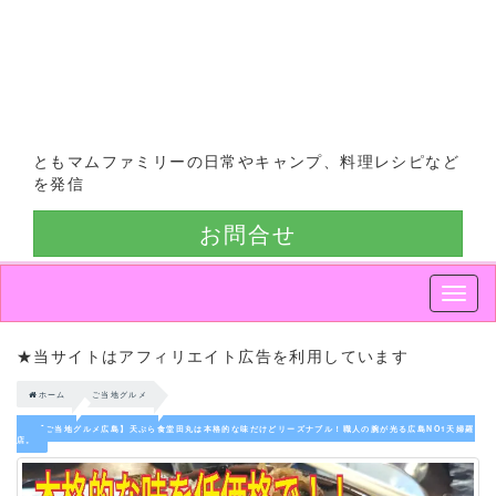
ともマムファミリーの日常やキャンプ、料理レシピなど
を発信
お問合せ
Smap
Nav
★当サイトはアフィリエイト広告を利用しています
ホーム
ご当地グルメ
【ご当地グルメ広島】天ぷら食堂田丸は本格的な味だけどリーズナブル！職人の腕が光る広島NO1天婦羅
店。