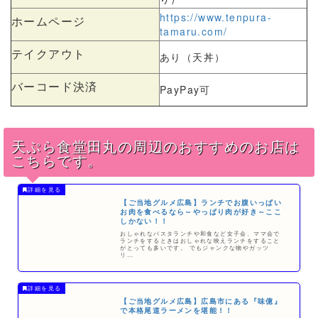
https://www.tenpura-
ホームページ
tamaru.com/
テイクアウト
あり（天丼）
バーコード決済
PayPay可
天ぷら食堂田丸の周辺のおすすめのお店は
こちらです。
【ご当地グルメ広島】ランチでお腹いっぱい
お肉を食べるなら～やっぱり肉が好き～ここ
しかない！！
おしゃれなパスタランチや和食など女子会、ママ会で
ランチをするときはおしゃれな映えランチをすること
がとっても多いです。 でもジャンクな物やガッツ
リ…
【ご当地グルメ広島】広島市にある『味億』
で本格尾道ラーメンを堪能！！