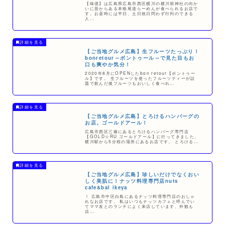
【味億】は広島県広島市西区横川の横川胡神社の向か
いに昔からある本格尾道らーめんが食べられるお店で
す。お昼時には平日、土日祝日問わず行列のできる
人…
【ご当地グルメ広島】生フルーツたっぷり！
bonretour～ボントゥール～で見た目もお
口も爽やか気分！
2020年8月にOPENしたbon retour【ボントゥー
ル】です。 生フルーツを使ったフルーツティーが話
題で飲んだ後フルーツもおいしく食べれ…
【ご当地グルメ広島】とろけるハンバーグの
お店。ゴールドアール！
広島市西区三篠にあるとろけるハンバーグ専門店
【GOLD☆RU ゴールドアール】に行ってきました。
横川駅から5分程の場所にあるお店です。 とろける…
【ご当地グルメ広島】珍しいだけでなくおい
しく美肌に！ナッツ料理専門店nuts
cafe&bal ikeya
！ 広島市中区白島にあるナッツ料理専門店のおしゃ
れなお店です。 私はいつもナッツカフェと呼んでい
てママ友とのランチによく来店しています。外観も
店…