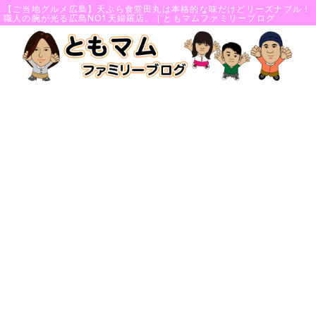
【ご当地グルメ広島】天ぷら食堂田丸は本格的な味だけどリーズナブル！
職人の腕が光る広島NO1天婦羅店。 | ともマムファミリーブログ