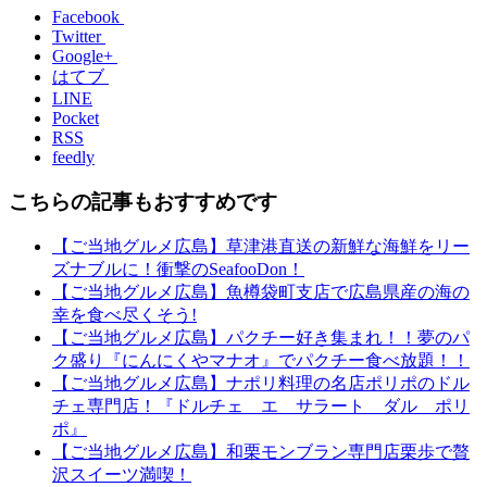
Facebook
Twitter
Google+
はてブ
LINE
Pocket
RSS
feedly
こちらの記事もおすすめです
【ご当地グルメ広島】草津港直送の新鮮な海鮮をリー
ズナブルに！衝撃のSeafooDon！
【ご当地グルメ広島】魚樽袋町支店で広島県産の海の
幸を食べ尽くそう!
【ご当地グルメ広島】パクチー好き集まれ！！夢のパ
ク盛り『にんにくやマナオ』でパクチー食べ放題！！
【ご当地グルメ広島】ナポリ料理の名店ポリポのドル
チェ専門店！『ドルチェ エ サラート ダル ポリ
ポ』
【ご当地グルメ広島】和栗モンブラン専門店栗歩で贅
沢スイーツ満喫！