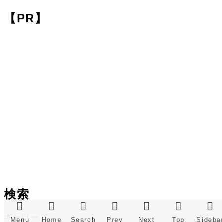
【PR】
検索
キーワード
Menu
Home
Search
Prev
Next
Top
Sideba