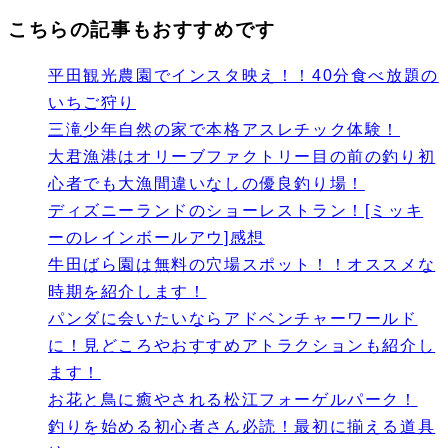
こちらの記事もおすすめです
平田観光農園でインスタ映え！！40分食べ放題の
いちご狩り
三滝少年自然の家で本格アスレチック体験！
大君漁港はオリーブファクトリー目の前の釣り初
心者でも大漁間違いなしの優良釣り場！
ディズニーランドのショーレストラン！[ミッキ
ーのレインボールアウ]感想
牛田ばら園は無料の穴場スポット！！オススメな
時期を紹介します！
パンダに会いたいならアドベンチャーワールド
に！見どころやおすすめアトラクションも紹介し
ます！
お花と鳥に癒やされる松江フォーゲルパーク！
釣りを始める初心者さん必読！最初に揃える道具