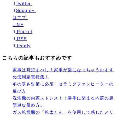
Twitter
Google+
はてブ
LINE
Pocket
RSS
feedly
こちらの記事もおすすめです
家事は時短すべし！家事が楽になっちゃうおすす
め便利家電特集！
冬の寒さ対策に必須！セラミクファンヒーターの
選び方
洗濯機の内蓋ストレス！！勝手に閉まる内蓋の超
簡単な留め方。
ガス乾燥機の「乾太くん」を使用して感じたメリ