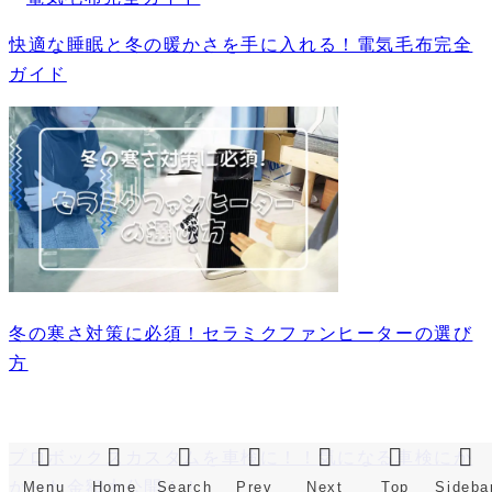
快適な睡眠と冬の暖かさを手に入れる！電気毛布完全
ガイド
冬の寒さ対策に必須！セラミクファンヒーターの選び
方
プロボックスカスタムを車検に！！気になる車検にか
かった金額大公開！！
Menu
Home
Search
Prev
Next
Top
Sideba