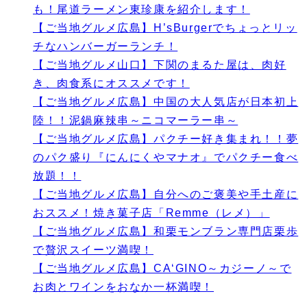
も！尾道ラーメン東珍康を紹介します！
【ご当地グルメ広島】H’sBurgerでちょっとリッ
チなハンバーガーランチ！
【ご当地グルメ山口】下関のまるた屋は、肉好
き、肉食系にオススメです！
【ご当地グルメ広島】中国の大人気店が日本初上
陸！！泥鍋麻辣串～ニコマーラー串～
【ご当地グルメ広島】パクチー好き集まれ！！夢
のパク盛り『にんにくやマナオ』でパクチー食べ
放題！！
【ご当地グルメ広島】自分へのご褒美や手土産に
おススメ！焼き菓子店「Remme（レメ）」
【ご当地グルメ広島】和栗モンブラン専門店栗歩
で贅沢スイーツ満喫！
【ご当地グルメ広島】CA‘GINO～カジーノ～で
お肉とワインをおなか一杯満喫！