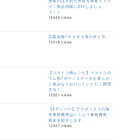
塗装のはがれた水筒を簡単リメイ
ク！新品同様にDIYしましょ
う！！
16349 views
広島名物!!ヤオギモ煮の作り方
13518 views
【コストコ肉レシピ】コストコの
ラム肉Tボーンステーキを柔らか
く臭みなくおいしくいただく調理
方法！
12521 views
【4ナンバー】プロボックスの毎
年車検費用はいくら？車検費用・
税金を紹介します。
12327 views