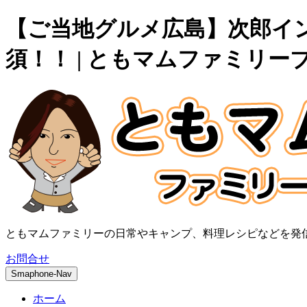
【ご当地グルメ広島】次郎イ
須！！ | ともマムファミリー
ともマムファミリーの日常やキャンプ、料理レシピなどを発
お問合せ
Smaphone-Nav
ホーム