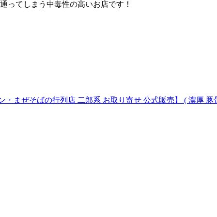
ら通ってしまう中毒性の高いお店です！
まぜそばの行列店 二郎系 お取り寄せ 公式販売】 ( 濃厚 豚骨 ス