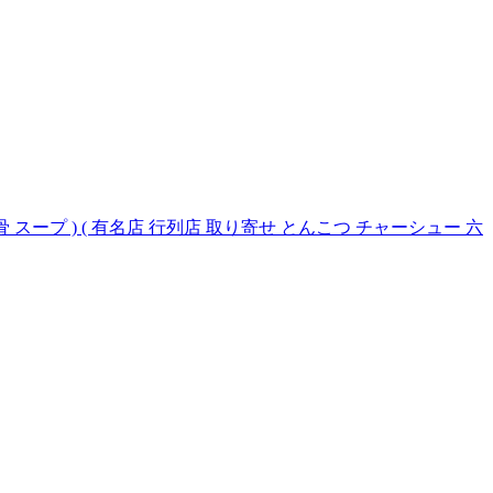
ープ ) ( 有名店 行列店 取り寄せ とんこつ チャーシュー 六