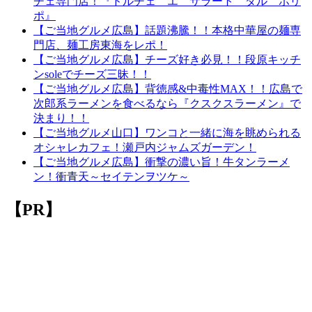
チェ専門店！『ドルチェ エ サラート ダル ポリ
ポ』
【ご当地グルメ広島】話題沸騰！！本格中華屋の麺専
門店、麺工房東海をレポ！
【ご当地グルメ広島】チーズ好き必見！！段原キッチ
ンsoleでチーズ三昧！！
【ご当地グルメ広島】背徳感&中毒性MAX！！広島で
次郎系ラーメンを食べるなら『クスクスラーメン』で
決まり！！
【ご当地グルメ山口】ワンコと一緒に海を眺められる
オシャレカフェ！瀬戸内ジャムズガーデン！
【ご当地グルメ広島】衝撃の濃い旨！牛タンラーメ
ン！衝青天～セイテンヲツケ～
【PR】