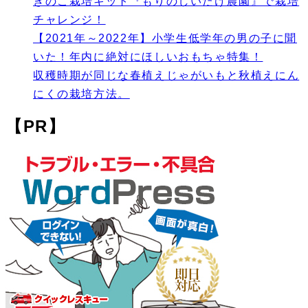
きのこ栽培キット『もりのしいたけ農園』で栽培
チャレンジ！
【2021年～2022年】小学生低学年の男の子に聞
いた！年内に絶対にほしいおもちゃ特集！
収穫時期が同じな春植えじゃがいもと秋植えにん
にくの栽培方法。
【PR】