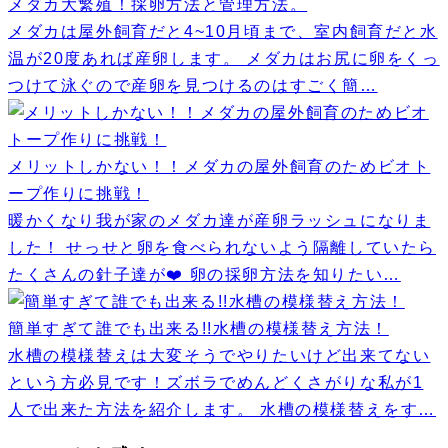
メダカ大繁殖！採卵方法と管理方法。
メダカは屋外飼育だと4~10月頃まで、室内飼育だと水
温が20度あれば産卵します。 メダカはお尻に卵をくっ
つけて泳ぐので産卵を見つけるのはすごく簡…
メリットしかない！！メダカの屋外飼育のためビオト
ープ作りに挑戦！
暖かくなり我が家のメダカ達が産卵ラッシュになりま
した！ せっせと卵を食べられないよう隔離していたら
たくさんの針子達が❤️ 卵の採卵方法を知りたい…
簡単すぎて誰でも出来る!!水槽の模様替え方法！
水槽の模様替えは大変そうでやりたいけど出来てない
という方必見です！ズボラでめんどくさがりな私が1
人で出来た方法を紹介します。 水槽の模様替えをす…