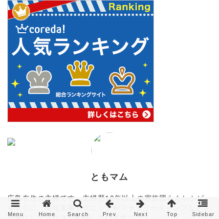
ともマム
広島在住の主婦です。主婦歴10年以上の家族団らんレシピ
を中心に、時短家事テクニックやファミリーキャンプなどを
Menu
Home
Search
Prev
Next
Top
Sidebar
記事にしてブログで配信しています！