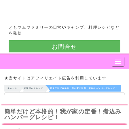
ともマムファミリーの日常やキャンプ、料理レシピなど
を発信
お問合せ
Smap
Nav
★当サイトはアフィリエイト広告を利用しています
ホーム
家族団らんレシピ
簡単だけど本格的！我が家の定番！煮込みハンバーグレシピ！
簡単だけど本格的！我が家の定番！煮込み
ハンバーグレシピ！