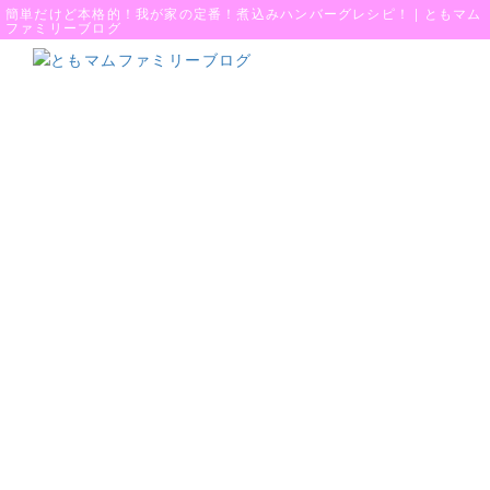
簡単だけど本格的！我が家の定番！煮込みハンバーグレシピ！ | ともマム
ファミリーブログ