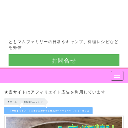
ともマムファミリーの日常やキャンプ、料理レシピなど
を発信
お問合せ
Smap
Nav
★当サイトはアフィリエイト広告を利用しています
ホーム
家族団らんレシピ
【締めまで旨い！】ズボラ主婦が作る絶品ロールキャベツ レシピ・作り方