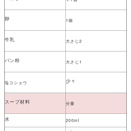
卵
1個
牛乳
大さじ2
パン粉
大さじ1
少々
塩コショウ
スープ材料
分量
水
200ml