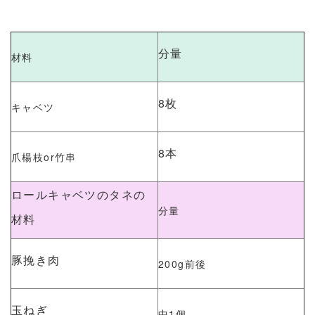
分量
材料
8枚
キャベツ
8本
爪楊枝or竹串
ロールキャベツのタネの
分量
材料
豚挽き肉
200g前後
玉ねぎ
中1個