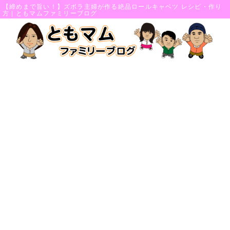
【締めまで旨い！】ズボラ主婦が作る絶品ロールキャベツ レシピ・作り
方 | ともマムファミリーブログ